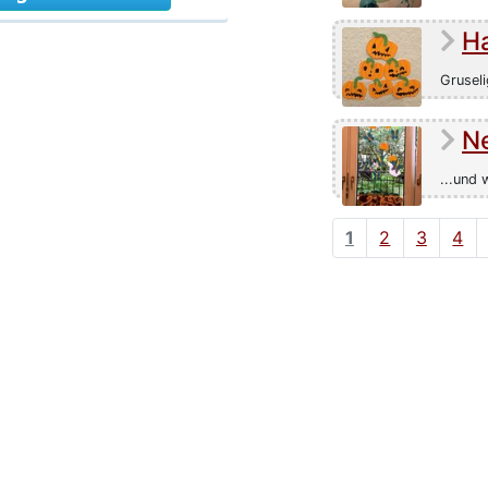
H
Gruseli
N
...und 
1
2
3
4