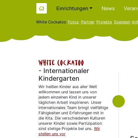
Einrichtungen
News
Veran
White Cockatoo
Fotos
Partner
Projekte
Spenden
Anf
White Cockatoo
- Internationaler
Kindergarten
Wir heißen Kinder aus aller Welt
willkommen und lassen uns von
jedem einzelnen Kind in unserer
täglichen Arbeit inspirieren. Unser
internationales Team bringt vielfältige
Fähigkeiten und Erfahrungen mit in
die Kita. Die verschiedenen Kulturen
unserer Kinder sowie Partizipation
sind stetige Projekte bei uns.
Wir
stellen uns vor