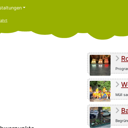
staltungen
ahrt
Ro
Progra
W
Müll s
B
Begrün