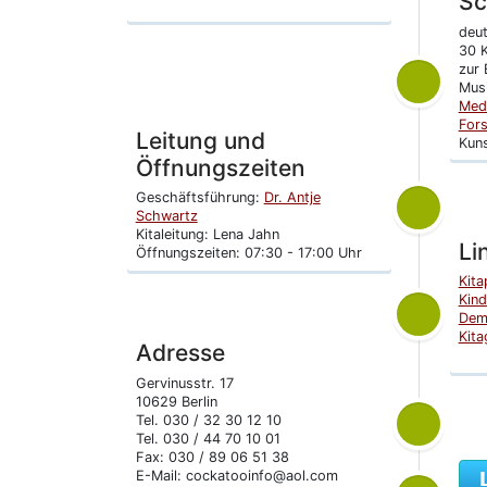
Sc
deut
30 K
zur 
Musi
Med
For
Leitung und
Kuns
Öffnungszeiten
Geschäftsführung:
Dr. Antje
Schwartz
Kitaleitung: Lena Jahn
Li
Öffnungszeiten: 07:30 - 17:00 Uhr
Kita
Kind
Dema
Kita
Adresse
Gervinusstr. 17
10629 Berlin
Tel. 030 / 32 30 12 10
Tel. 030 / 44 70 10 01
Fax: 030 / 89 06 51 38
E-Mail: cockatooinfo@aol.com