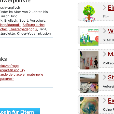
hwerpunkte
Ei
sch-englisch
inder im Alter von 2 Jahren bis
Einschulung
Film
k, Englisch, Sport, Vorschule,
ienpädagogik
,
Stiftung kleine
scher
,
Theaterpädagogik
, Tanz,
Wi
tprojekte, Kinder-Yoga, Inklusion
STADTR
M
nks
Rotkäp
platzanfrage
ergarten enquiry
nde de place en maternelle
S
gutschein
Aufgre
E
Kleine