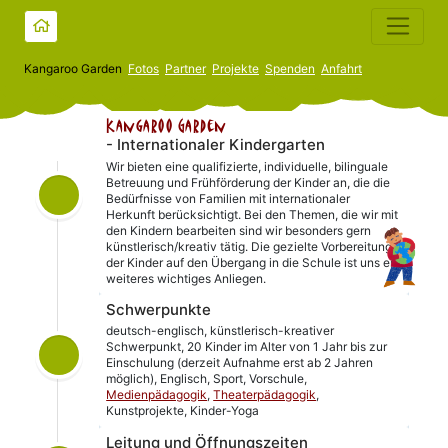
Kangaroo Garden
Fotos
Partner
Projekte
Spenden
Anfahrt
Kangaroo Garden
- Internationaler Kindergarten
Wir bieten eine qualifizierte, individuelle, bilinguale
Betreuung und Frühförderung der Kinder an, die die
Bedürfnisse von Familien mit internationaler
Herkunft berücksichtigt. Bei den Themen, die wir mit
den Kindern bearbeiten sind wir besonders gern
künstlerisch/kreativ tätig. Die gezielte Vorbereitung
der Kinder auf den Übergang in die Schule ist uns ein
weiteres wichtiges Anliegen.
Schwerpunkte
deutsch-englisch, künstlerisch-kreativer
Schwerpunkt, 20 Kinder im Alter von 1 Jahr bis zur
Einschulung (derzeit Aufnahme erst ab 2 Jahren
möglich), Englisch, Sport, Vorschule,
Medienpädagogik
,
Theaterpädagogik
,
Kunstprojekte, Kinder-Yoga
Leitung und Öffnungszeiten