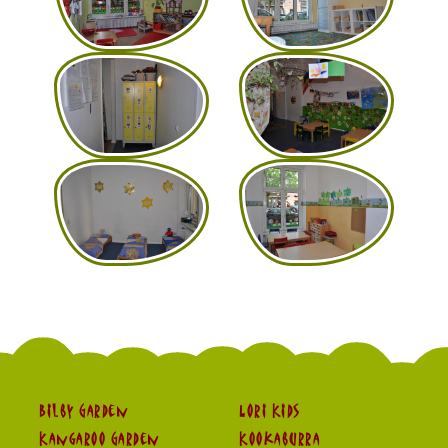
Bilby Garden
Lori Kids
Kangaroo Garden
Kookaburra