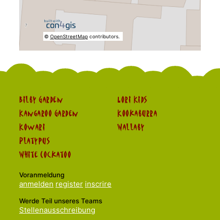
©
OpenStreetMap
contributors.
Bilby Garden
Lori Kids
Kangaroo Garden
Kookaburra
Kowari
Wallaby
Platypus
White Cockatoo
Voranmeldung
anmelden
register
inscrire
Werde Teil unseres Teams
Stellenausschreibung