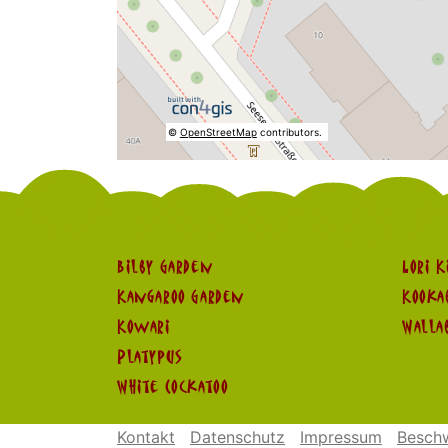
©
OpenStreetMap
contributors.
Bilby Garden
Lori K
Kangaroo Garden
Kooka
Kowari
Walla
Platypus
White Cockatoo
Kontakt
Datenschutz
Impressum
Besch