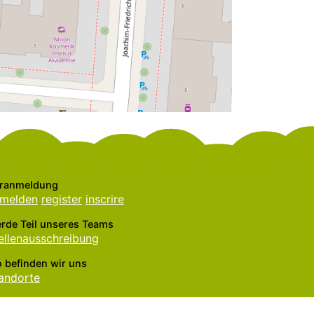
ranmeldung
melden
register
inscrire
rde Teil unseres Teams
ellenausschreibung
 befinden wir uns
andorte