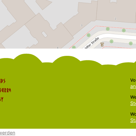
Vo
ids
an
burra
We
by
St
Wo
St
werden