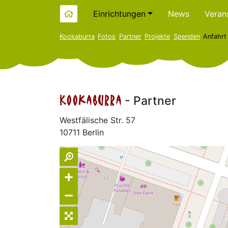
Einrichtungen
News
Veran
Kookaburra
Fotos
Partner
Projekte
Spenden
Anfahrt
Kookaburra
- Partner
Westfälische Str. 57
10711 Berlin