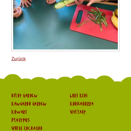
Zurück
Bilby Garden
Lori Kids
Kangaroo Garden
Kookaburra
Kowari
Wallaby
Platypus
White Cockatoo