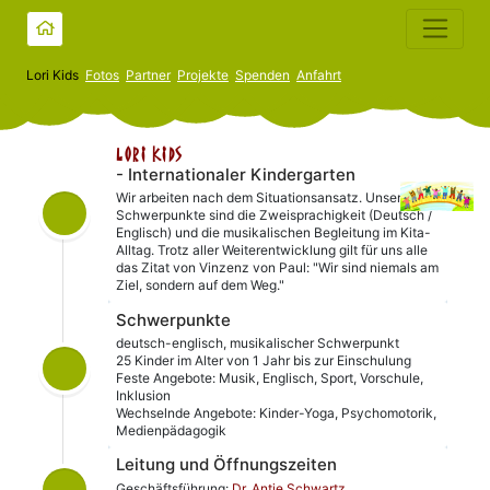
Lori Kids
Fotos
Partner
Projekte
Spenden
Anfahrt
Lori Kids
- Internationaler Kindergarten
Wir arbeiten nach dem Situationsansatz. Unsere
Schwerpunkte sind die Zweisprachigkeit (Deutsch /
Englisch) und die musikalischen Begleitung im Kita-
Alltag. Trotz aller Weiterentwicklung gilt für uns alle
das Zitat von Vinzenz von Paul: "Wir sind niemals am
Ziel, sondern auf dem Weg."
Schwerpunkte
deutsch-englisch, musikalischer Schwerpunkt
25 Kinder im Alter von 1 Jahr bis zur Einschulung
Feste Angebote: Musik, Englisch, Sport, Vorschule,
Inklusion
Wechselnde Angebote: Kinder-Yoga, Psychomotorik,
Medienpädagogik
Leitung und Öffnungszeiten
Geschäftsführung:
Dr. Antje Schwartz