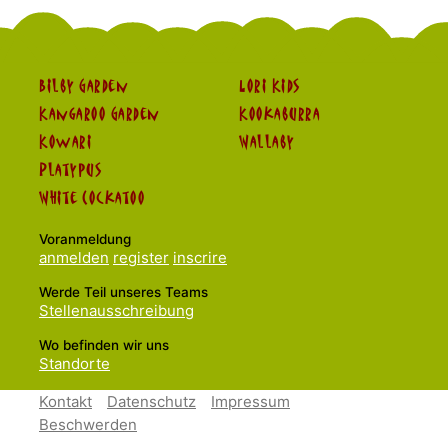
Bilby Garden
Lori Kids
Kangaroo Garden
Kookaburra
Kowari
Wallaby
Platypus
White Cockatoo
Voranmeldung
anmelden
register
inscrire
Werde Teil unseres Teams
Stellenausschreibung
Wo befinden wir uns
Standorte
Kontakt
Datenschutz
Impressum
Beschwerden