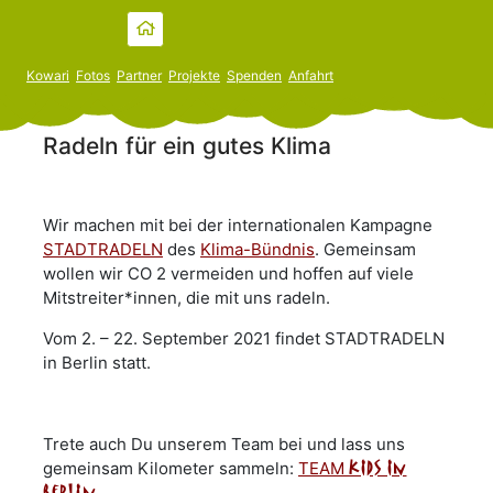
Kowari
Fotos
Partner
Projekte
Spenden
Anfahrt
Radeln für ein gutes Klima
Wir machen mit bei der internationalen Kampagne
STADTRADELN
des
Klima-Bündnis
. Gemeinsam
wollen wir CO 2 vermeiden und hoffen auf viele
Mitstreiter*innen, die mit uns radeln.
Vom 2. – 22. September 2021 findet STADTRADELN
in Berlin statt.
Trete auch Du unserem Team bei und lass uns
gemeinsam Kilometer sammeln:
TEAM
kids in
berlin