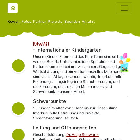
Kowari
Fotos
Partner
Projekte
Spenden
Anfahrt
Kowari
- Internationaler Kindergarten
Unsere Kinder, Eltern und das Kita-Team sind so bunt
wie der Bezirk: Unterschiedliche Sprachen und
Kulturen kommen bei uns zusammen. Gegenseitige
Wertschätzung und ein vertrauensvolles Miteinander
sind uns im Alltag besonders wichtig. Interkulturelle
Erziehung, alltagsintegrierte Sprachförderung und
die Förderung des sozialen Miteinanders sind
Schwerpunkte unserer Arbeit.
Schwerpunkte
25 Kinder im Alter von 1 Jahr bis zur Einschulung
Interkulturelle Betreuung und Projekte,
Sprachförderung Deutsch
Leitung und Öffnungszeiten
Geschäftsführung:
Dr. Antje Schwartz
Kitaleitung: Leitungsteam Birkholz/Keskin/Korkmaz